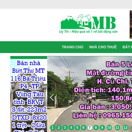
TRANG CHỦ
NHÀ CHO THUÊ
ĐẤT 
1
2
3
4
5
6
7
8
9
10
11
12