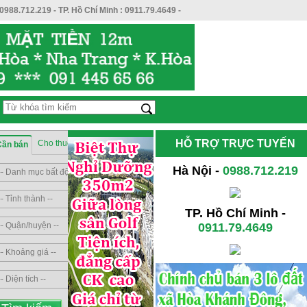
0988.712.219
- TP. Hồ Chí Minh :
0911.79.4649
-
HỖ TRỢ TRỰC TUYẾN
Cho thuê
Sang nhượng
Cần bán
Hà Nội -
0988.712.219
TP. Hồ Chí Minh -
0911.79.4649