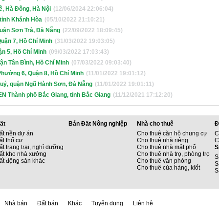
ê, Hà Đông, Hà Nội
(12/06/2024 22:06:04)
 tỉnh Khánh Hòa
(05/10/2022 21:10:21)
uận Sơn Trà, Đà Nẵng
(22/09/2022 18:09:45)
Quận 7, Hồ Chí Minh
(31/03/2022 19:03:05)
n 5, Hồ Chí Minh
(09/03/2022 17:03:43)
ận Tân Bình, Hồ Chí Minh
(07/03/2022 09:03:40)
hường 6, Quận 8, Hồ Chí Minh
(11/01/2022 19:01:12)
Quý, quận Ngũ Hành Sơn, Đà Nẵng
(11/01/2022 19:01:11)
 Thành phố Bắc Giang, tỉnh Bắc Giang
(11/12/2021 17:12:20)
ất
Bán Đất Nông nghiệp
Nhà cho thuê
Đ
ất nền dự án
Cho thuê căn hộ chung cự
C
ất thổ cư
Cho thuê nhà riêng
C
t trang trại, nghỉ dưỡng
Cho thuê nhà mặt phố
S
ất kho nhà xưởng
Cho thuê nhà trọ, phòng trọ
S
ất động sản khác
Cho thuê văn phòng
S
Cho thuê của hàng, kiốt
S
Nhà bán
Đất bán
Khác
Tuyển dụng
Liên hệ