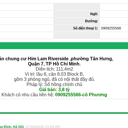
Ngõ:
Đường:
Số điện thoại 1:
0909255566
án chung cư Him Lam Riverside ,p
hường Tân Hưng,
Quận 7, TP Hồ Chí Minh.
Diện tích: 111,4m2
Vị trí: lầu 8, căn 8.03 Block B,
gồm 3 phòng ngủ, đã có nội thất đầy đủ.
Pháp lý: Sổ hồng chính chủ
Giá bán: 3,8 tỷ
Khách có nhu cầu liên hệ:
0909255566-cô Phương
g Đình, Hà Nội
(27/04/2026 23:04:09)