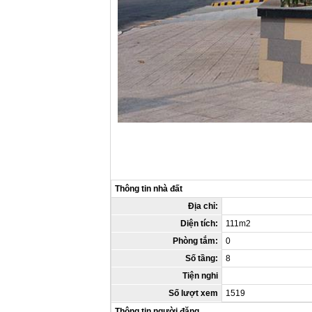
Thông tin nhà đất
Địa chỉ:
Diện tích:
111m2
Phòng tắm:
0
Số tầng:
8
Tiện nghi
Số lượt xem
1519
Thông tin người đăng