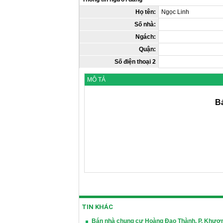
Họ tên:
Ngọc Linh
Số nhà:
Ngách:
Quận:
Số điện thoại 2
MÔ TẢ
B
TIN KHÁC
Bán nhà chung cư Hoàng Đạo Thành, P. Khươn