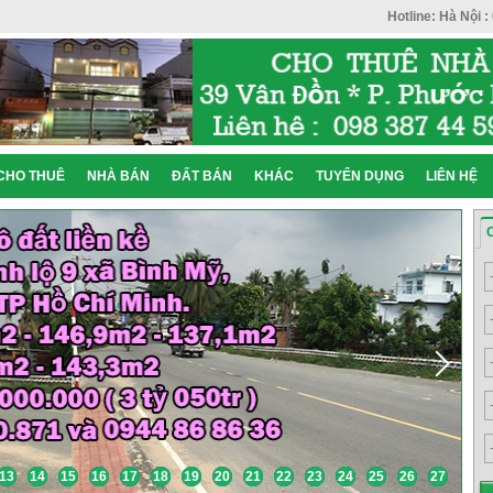
Hotline: Hà Nội :
CHO THUÊ
NHÀ BÁN
ĐẤT BÁN
KHÁC
TUYỂN DỤNG
LIÊN HỆ
13
14
15
16
17
18
19
20
21
22
23
24
25
26
27