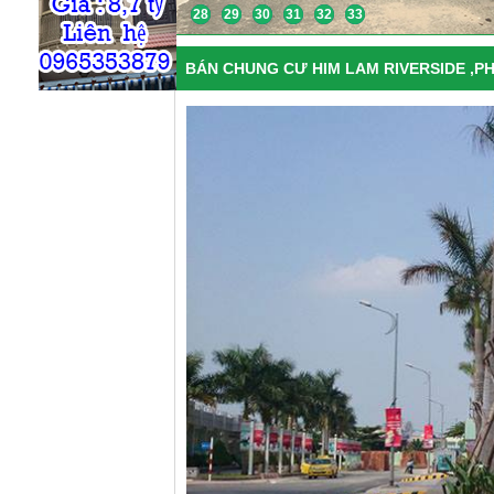
28
29
30
31
32
33
BÁN CHUNG CƯ HIM LAM RIVERSIDE ,PH