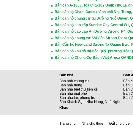
Bán căn A-1808, Toà CT1-102 Usilk city, La Kh
Bán căn hộ Cham Oasis thành phố Nha Trang,
Bán căn hộ chung cư tại Đường Ngô Quyền, Q
Bán căn hộ cao cấp Sunrise City Central W1, 
Bán căn hộ cao cấp An Dương Vương, P4, Quậ
Bán căn hộ chung cư Sài Gòn Airport Plaza Qu
Bán Căn hộ New Land đường Tạ Quang Bửu, P
Bán căn hộ khu đô thị Hòa Quý, phường Hòa 
Bán căn hộ Chung Cư Bách Việt Areca GARDEN
Bán nhà
Bán đ
Bán nhà chung cư
Bán đ
Bán nhà riêng
Bán đ
Bán nhà biệt thự liền kề
Bán đấ
Bán nhà mặt phố
Bán đ
Bán nhà trọ, phòng trọ
Bán đ
Bán Khách Sạn, Nhà Hàng, Nhà Nghỉ
Khác
Trang chủ
Nhà cho thuê
Đất cho thuê