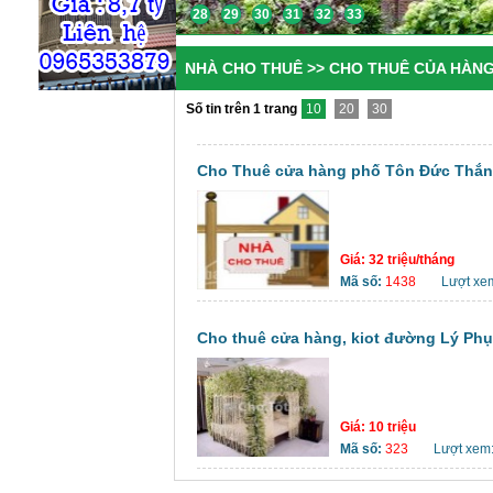
28
29
30
31
32
33
NHÀ CHO THUÊ >> CHO THUÊ CỦA HÀNG
Số tin trên 1 trang
10
20
30
Cho Thuê cửa hàng phố Tôn Đức Thắng
Giá:
32 triệu/tháng
Mã số:
1438
Lượt xe
Cho thuê cửa hàng, kiot đường Lý Phụ
Giá:
10 triệu
Mã số:
323
Lượt xem