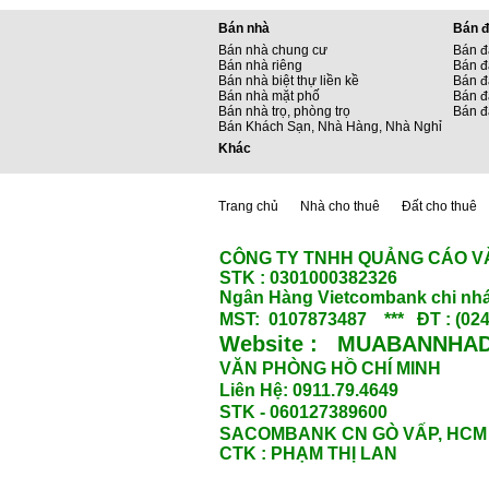
Bán nhà
Bán đ
Bán nhà chung cư
Bán đ
Bán nhà riêng
Bán đ
Bán nhà biệt thự liền kề
Bán đấ
Bán nhà mặt phố
Bán đ
Bán nhà trọ, phòng trọ
Bán đ
Bán Khách Sạn, Nhà Hàng, Nhà Nghỉ
Khác
Trang chủ
Nhà cho thuê
Đất cho thuê
CÔNG TY TNHH QUẢNG CÁO V
STK : 0301000382326
Ngân Hàng Vietcombank chi nhá
MST: 0107873487 *** ĐT : (024
Website : MUABANNHAD
VĂN PHÒNG HỒ CHÍ MINH
Liên Hệ: 0911.79.4649
STK - 060127389600
SACOMBANK CN GÒ VẤP, HCM
CTK : PHẠM THỊ LAN