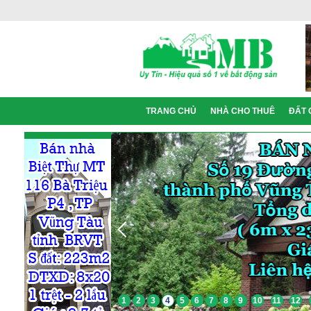
TRANG CHỦ
NHÀ CHO THUÊ
ĐẤT 
1
2
3
4
5
6
7
8
9
10
11
12