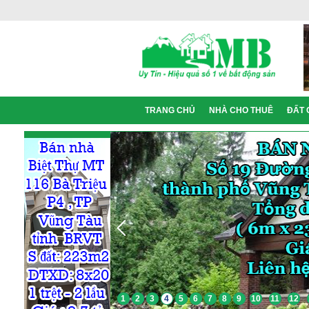
TRANG CHỦ
NHÀ CHO THUÊ
ĐẤT 
1
2
3
4
5
6
7
8
9
10
11
12