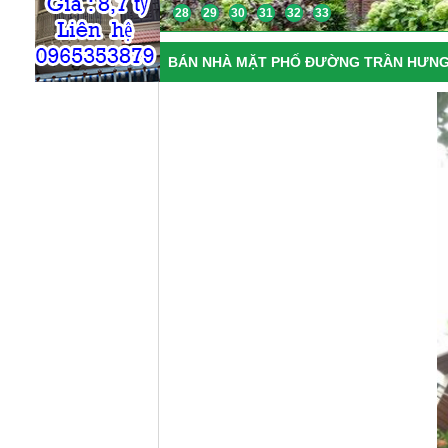
28
29
30
31
32
33
BÁN NHÀ MẶT PHỐ ĐƯỜNG TRẦN HƯNG Đ