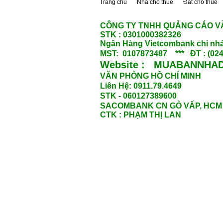
Trang chủ
Nhà cho thuê
Đất cho thuê
CÔNG TY TNHH QUẢNG CÁO V
STK : 0301000382326
Ngân Hàng Vietcombank chi nhá
MST: 0107873487 *** ĐT : (024
Website : MUABANNHAD
VĂN PHÒNG HỒ CHÍ MINH
Liên Hệ: 0911.79.4649
STK - 060127389600
SACOMBANK CN GÒ VẤP, HCM
CTK : PHẠM THỊ LAN