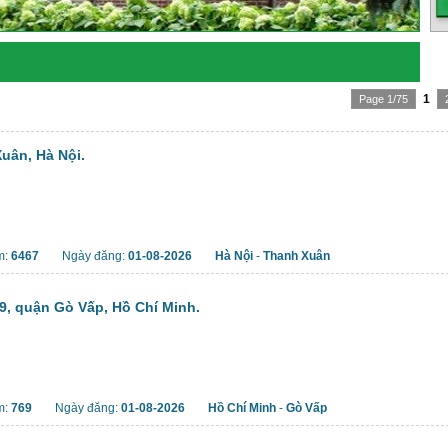
1
Page 1/75
uân, Hà Nội.
m:
6467
Ngày đăng:
01-08-2026
Hà Nội
-
Thanh Xuân
9, quận Gò Vấp, Hồ Chí Minh.
m:
769
Ngày đăng:
01-08-2026
Hồ Chí Minh
-
Gò Vấp