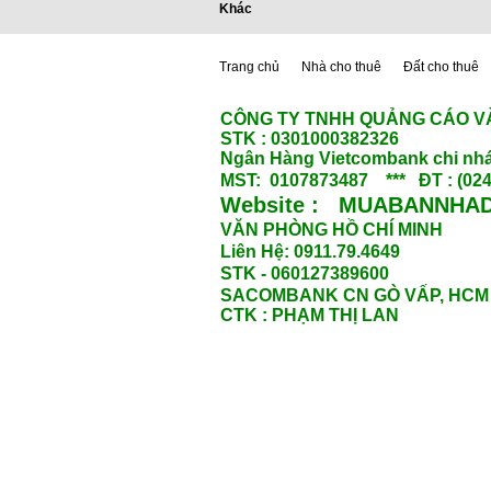
Khác
Trang chủ
Nhà cho thuê
Đất cho thuê
CÔNG TY TNHH QUẢNG CÁO V
STK : 0301000382326
Ngân Hàng Vietcombank chi nhá
MST: 0107873487 *** ĐT : (024
Website : MUABANNHAD
VĂN PHÒNG HỒ CHÍ MINH
Liên Hệ: 0911.79.4649
STK - 060127389600
SACOMBANK CN GÒ VẤP, HCM
CTK : PHẠM THỊ LAN