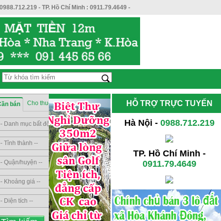
0988.712.219
- TP. Hồ Chí Minh :
0911.79.4649
-
HỖ TRỢ TRỰC TUYẾN
Cho thuê
Sang nhượng
Cần bán
Hà Nội -
0988.712.219
TP. Hồ Chí Minh -
0911.79.4649