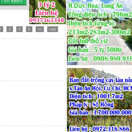
2
3
4
5
>>
Last