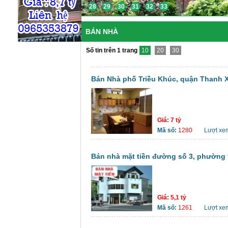
28
29
30
31
32
33
BÁN NHÀ
Số tin trên 1 trang
10
20
30
Bán Nhà phố Triều Khúc, quận Thanh X
Giá:
7 tỷ
Mã số:
1280
Lượt xe
Bán nhà mặt tiền đường số 3, phường 
Giá:
5,1 tỷ
Mã số:
1261
Lượt xe