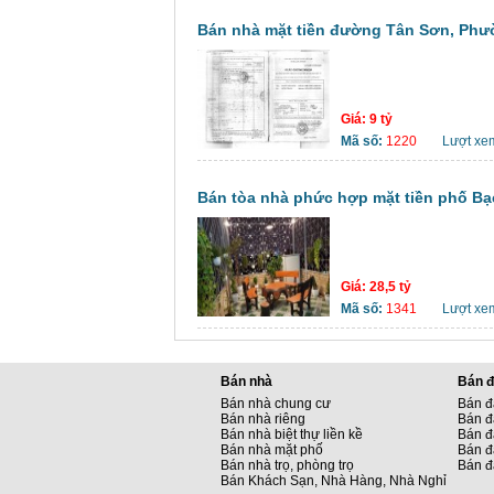
Bán nhà mặt tiền đường Tân Sơn, Phườ
Giá:
9 tỷ
Mã số:
1220
Lượt xe
Bán tòa nhà phức hợp mặt tiền phố Bạc
Giá:
28,5 tỷ
Mã số:
1341
Lượt xe
Bán nhà
Bán đ
Bán nhà chung cư
Bán đ
Bán nhà riêng
Bán đ
Bán nhà biệt thự liền kề
Bán đấ
Bán nhà mặt phố
Bán đ
Bán nhà trọ, phòng trọ
Bán đ
Bán Khách Sạn, Nhà Hàng, Nhà Nghỉ