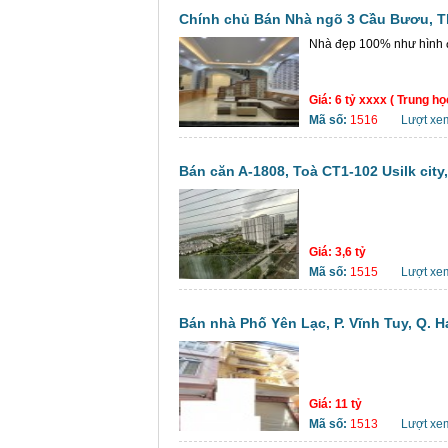
Chính chủ Bán Nhà ngõ 3 Cầu Bươu, Th
Nhà đẹp 100% như hình
Giá:
6 tỷ xxxx ( Trung họ
Mã số:
1516
Lượt xe
Bán căn A-1808, Toà CT1-102 Usilk city
Giá:
3,6 tỷ
Mã số:
1515
Lượt xe
Bán nhà Phố Yên Lạc, P. Vĩnh Tuy, Q. H
Giá:
11 tỷ
Mã số:
1513
Lượt xe