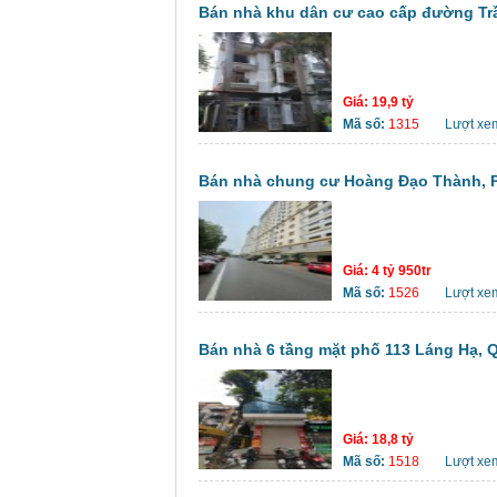
Bán nhà khu dân cư cao cấp đường Trầ
Giá:
19,9 tỷ
Mã số:
1315
Lượt xe
Bán nhà chung cư Hoàng Đạo Thành, P
Giá:
4 tỷ 950tr
Mã số:
1526
Lượt xe
Bán nhà 6 tầng mặt phố 113 Láng Hạ, Q
Giá:
18,8 tỷ
Mã số:
1518
Lượt xe