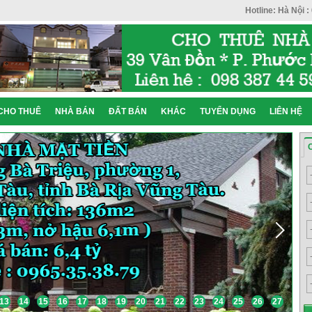
Hotline: Hà Nội :
CHO THUÊ
NHÀ BÁN
ĐẤT BÁN
KHÁC
TUYỂN DỤNG
LIÊN HỆ
13
14
15
16
17
18
19
20
21
22
23
24
25
26
27