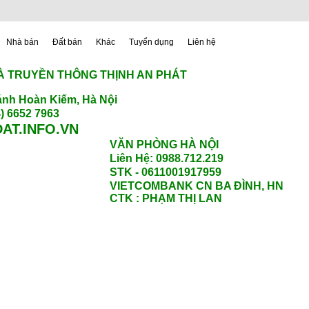
Nhà bán
Đất bán
Khác
Tuyển dụng
Liên hệ
À TRUYỀN THÔNG THỊNH AN PHÁT
nh Hoàn Kiếm, Hà Nội
) 6652 7963
AT.INFO.VN
VĂN PHÒNG HÀ NỘI
Liên Hệ: 0988.712.219
STK - 0611001917959
VIETCOMBANK CN BA ĐÌNH, HN
CTK : PHẠM THỊ LAN