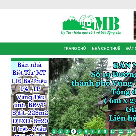
TRANG CHỦ
NHÀ CHO THUÊ
ĐẤT 
1
2
3
4
5
6
7
8
9
10
11
12