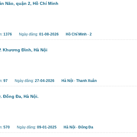
n Não, quận 2, Hồ Chí Minh
m:
1376
Ngày đăng:
01-08-2026
Hồ Chí Minh
-
2
. Khương Đình, Hà Nội
m:
97
Ngày đăng:
27-04-2026
Hà Nội
-
Thanh Xuân
. Đống Đa, Hà Nội.
m:
570
Ngày đăng:
09-01-2025
Hà Nội
-
Đống Đa