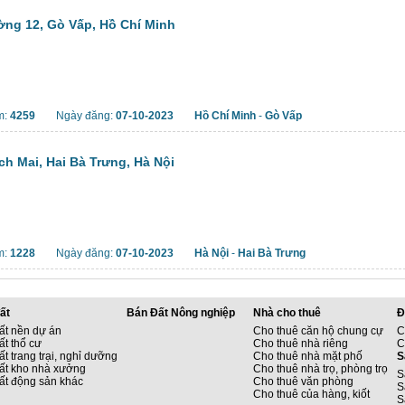
ng 12, Gò Vấp, Hồ Chí Minh
m:
4259
Ngày đăng:
07-10-2023
Hồ Chí Minh
-
Gò Vấp
h Mai, Hai Bà Trưng, Hà Nội
m:
1228
Ngày đăng:
07-10-2023
Hà Nội
-
Hai Bà Trưng
ất
Bán Đất Nông nghiệp
Nhà cho thuê
Đ
ất nền dự án
Cho thuê căn hộ chung cự
C
ất thổ cư
Cho thuê nhà riêng
C
t trang trại, nghỉ dưỡng
Cho thuê nhà mặt phố
S
ất kho nhà xưởng
Cho thuê nhà trọ, phòng trọ
S
ất động sản khác
Cho thuê văn phòng
S
Cho thuê của hàng, kiốt
S