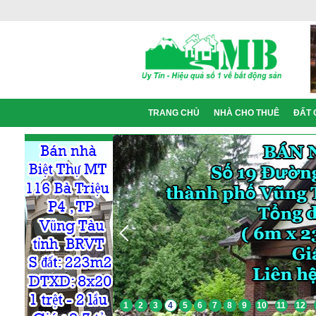
TRANG CHỦ
NHÀ CHO THUÊ
ĐẤT 
1
2
3
4
5
6
7
8
9
10
11
12