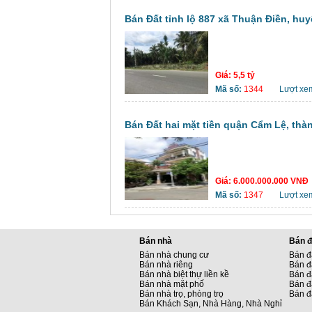
Bán Đất tỉnh lộ 887 xã Thuận Điền, huy
Giá:
5,5 tỷ
Mã số:
1344
Lượt xe
Bán Đất hai mặt tiền quận Cẩm Lệ, th
Giá:
6.000.000.000 VNĐ
Mã số:
1347
Lượt xe
Bán nhà
Bán đ
Bán nhà chung cư
Bán đ
Bán nhà riêng
Bán đ
Bán nhà biệt thự liền kề
Bán đấ
Bán nhà mặt phố
Bán đ
Bán nhà trọ, phòng trọ
Bán đ
Bán Khách Sạn, Nhà Hàng, Nhà Nghỉ