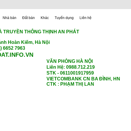
Nhà bán
Đất bán
Khác
Tuyển dụng
Liên hệ
À TRUYỀN THÔNG THỊNH AN PHÁT
nh Hoàn Kiếm, Hà Nội
) 6652 7963
AT.INFO.VN
VĂN PHÒNG HÀ NỘI
Liên Hệ: 0988.712.219
STK - 0611001917959
VIETCOMBANK CN BA ĐÌNH, HN
CTK : PHẠM THỊ LAN