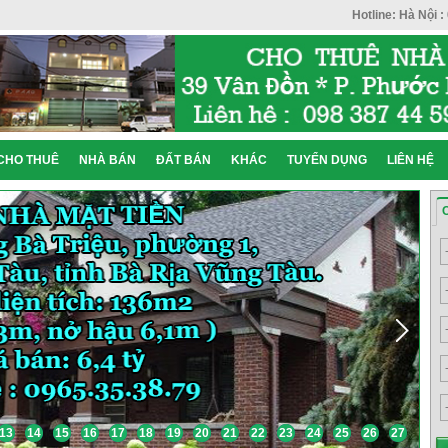
Hotline: Hà Nội :
CHO THUÊ
NHÀ BÁN
ĐẤT BÁN
KHÁC
TUYỂN DỤNG
LIÊN HỆ
13
14
15
16
17
18
19
20
21
22
23
24
25
26
27