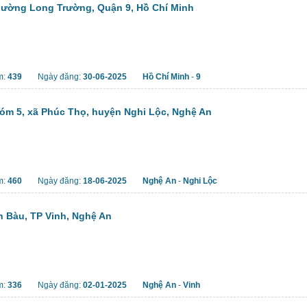
Phường Long Trường, Quận 9, Hồ Chí Minh
m:
439
Ngày đăng:
30-06-2025
Hồ Chí Minh
-
9
xóm 5, xã Phúc Thọ, huyện Nghi Lộc, Nghệ An
m:
460
Ngày đăng:
18-06-2025
Nghệ An
-
Nghi Lộc
n Bàu, TP Vinh, Nghệ An
m:
336
Ngày đăng:
02-01-2025
Nghệ An
-
Vinh