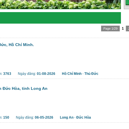
1
Page 1/29
ức, Hồ Chí Minh.
m:
3763
Ngày đăng:
01-08-2026
Hồ Chí Minh
-
Thủ Đức
n Đức Hòa, tỉnh Long An
m:
150
Ngày đăng:
06-05-2026
Long An
-
Đức Hòa