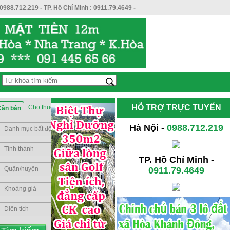
0988.712.219
- TP. Hồ Chí Minh :
0911.79.4649
-
HỖ TRỢ TRỰC TUYẾN
Cho thuê
Sang nhượng
Cần bán
Hà Nội -
0988.712.219
TP. Hồ Chí Minh -
0911.79.4649