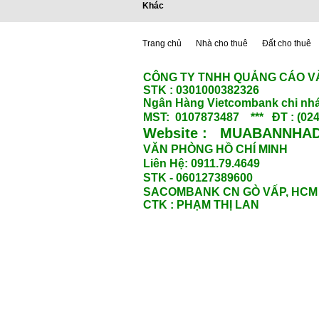
Khác
Trang chủ
Nhà cho thuê
Đất cho thuê
CÔNG TY TNHH QUẢNG CÁO V
STK : 0301000382326
Ngân Hàng Vietcombank chi nhá
MST: 0107873487 *** ĐT : (024
Website : MUABANNHAD
VĂN PHÒNG HỒ CHÍ MINH
Liên Hệ: 0911.79.4649
STK - 060127389600
SACOMBANK CN GÒ VẤP, HCM
CTK : PHẠM THỊ LAN