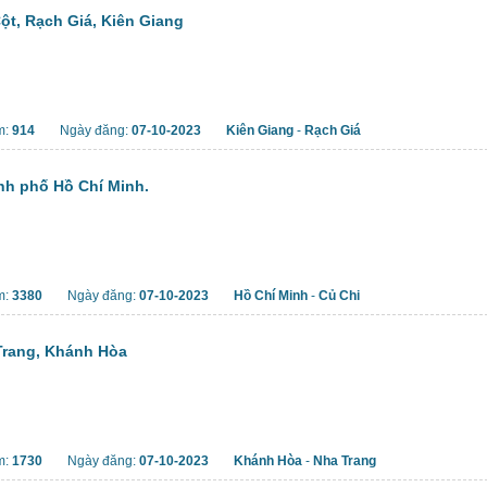
ột, Rạch Giá, Kiên Giang
m:
914
Ngày đăng:
07-10-2023
Kiên Giang
-
Rạch Giá
nh phố Hồ Chí Minh.
m:
3380
Ngày đăng:
07-10-2023
Hồ Chí Minh
-
Củ Chi
Trang, Khánh Hòa
m:
1730
Ngày đăng:
07-10-2023
Khánh Hòa
-
Nha Trang