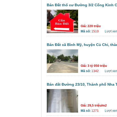
Bán Đất thổ cư Đường 3/2 Cống Kinh C
Giá:
220 triệu
Mã số:
1510
Lượt xe
Bán Đất xã Bình Mỹ, huyện Củ Chi, thà
Giá:
3 tỷ 050 triệu
Mã số:
1342
Lượt xe
Bán đất Đường 23/10, Thành phố Nha 
Giá:
29,5 triệu/m2
Mã số:
1271
Lượt xe