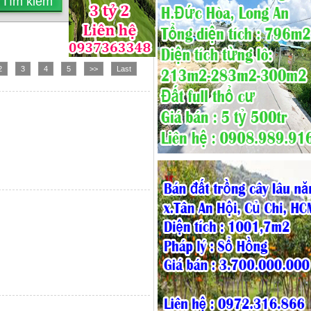
2
3
4
5
>>
Last