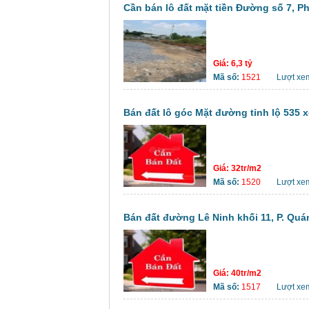
Cần bán lô đất mặt tiền Đường số 7, 
Giá:
6,3 tỷ
Mã số:
1521
Lượt xe
Bán đất lô góc Mặt đường tỉnh lộ 535 
Giá:
32tr/m2
Mã số:
1520
Lượt xe
Bán đất đường Lê Ninh khối 11, P. Quá
Giá:
40tr/m2
Mã số:
1517
Lượt xe