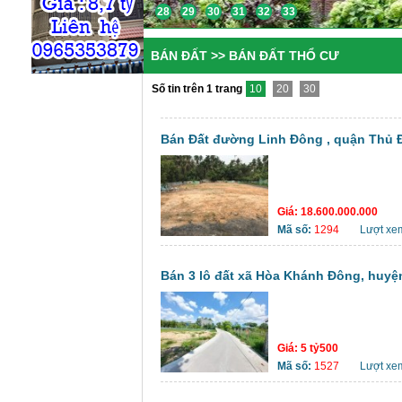
28
29
30
31
32
33
BÁN ĐẤT >> BÁN ĐẤT THỔ CƯ
Số tin trên 1 trang
10
20
30
Bán Đất đường Linh Đông , quận Thủ Đ
Giá:
18.600.000.000
Mã số:
1294
Lượt xe
Bán 3 lô đất xã Hòa Khánh Đông, huyệ
Giá:
5 tỷ500
Mã số:
1527
Lượt xe