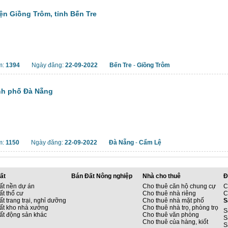
ện Giồng Trôm, tỉnh Bến Tre
m:
1394
Ngày đăng:
22-09-2022
Bến Tre
-
Giồng Trôm
ành phố Đà Nẵng
m:
1150
Ngày đăng:
22-09-2022
Đà Nẵng
-
Cẩm Lệ
ất
Bán Đất Nông nghiệp
Nhà cho thuê
Đ
ất nền dự án
Cho thuê căn hộ chung cự
C
ất thổ cư
Cho thuê nhà riêng
C
t trang trại, nghỉ dưỡng
Cho thuê nhà mặt phố
S
ất kho nhà xưởng
Cho thuê nhà trọ, phòng trọ
S
ất động sản khác
Cho thuê văn phòng
S
Cho thuê của hàng, kiốt
S