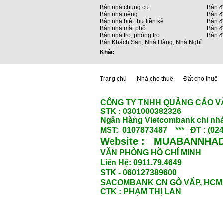
Bán nhà chung cư
Bán đ
Bán nhà riêng
Bán đ
Bán nhà biệt thự liền kề
Bán đấ
Bán nhà mặt phố
Bán đ
Bán nhà trọ, phòng trọ
Bán đ
Bán Khách Sạn, Nhà Hàng, Nhà Nghỉ
Khác
Trang chủ
Nhà cho thuê
Đất cho thuê
CÔNG TY TNHH QUẢNG CÁO V
STK : 0301000382326
Ngân Hàng Vietcombank chi nhá
MST: 0107873487 *** ĐT : (024
Website : MUABANNHAD
VĂN PHÒNG HỒ CHÍ MINH
Liên Hệ: 0911.79.4649
STK - 060127389600
SACOMBANK CN GÒ VẤP, HCM
CTK : PHẠM THỊ LAN