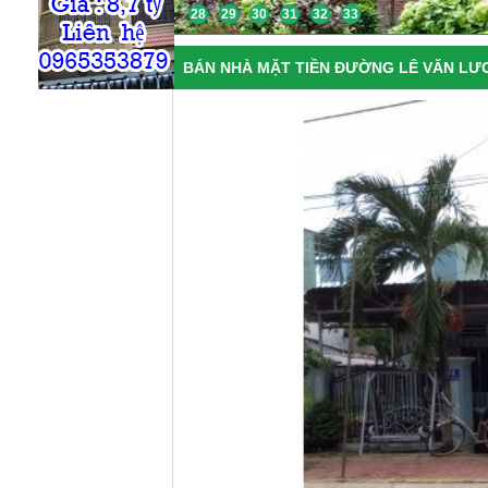
28
29
30
31
32
33
BÁN NHÀ MẶT TIỀN ĐƯỜNG LÊ VĂN LƯƠN