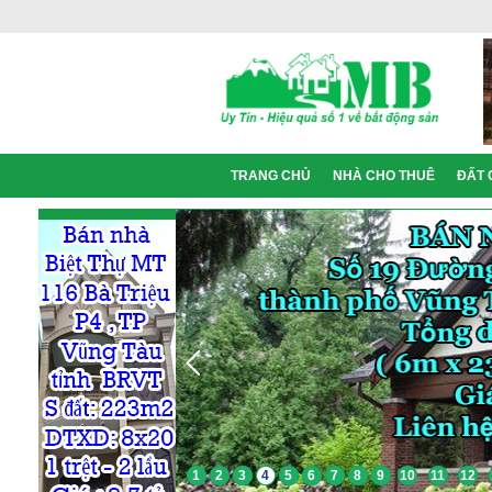
TRANG CHỦ
NHÀ CHO THUÊ
ĐẤT 
1
2
3
4
5
6
7
8
9
10
11
12