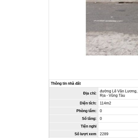
Thông tin nhà đất
đường Lê Văn Lương, 
Địa chỉ:
Rịa - Vũng Tàu
Diện tích:
114m2
Phòng tắm:
0
Số tầng:
0
Tiện nghi
Số lượt xem
2289