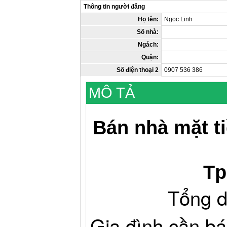
Thông tin người đăng
Họ tên:
Ngọc Linh
Số nhà:
Ngách:
Quận:
Số điện thoại 2
0907 536 386
MÔ TẢ
Bán nhà mặt t
Tp
Tổng d
Gia đình cần bá