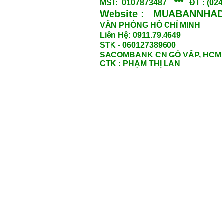
MST: 0107873487 *** ĐT : (024
Website : MUABANNHAD
VĂN PHÒNG HỒ CHÍ MINH
Liên Hệ: 0911.79.4649
STK - 060127389600
SACOMBANK CN GÒ VẤP, HCM
CTK : PHẠM THỊ LAN