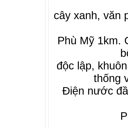
cây xanh, văn p
Phù Mỹ 1km. G
b
độc lập, khuôn
thống 
Điện nước đầ
P