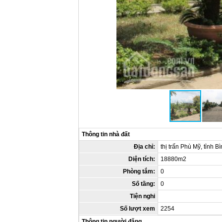
Thông tin nhà đất
Địa chỉ:
thị trấn Phù Mỹ, tỉnh B
Diện tích:
18880m2
Phòng tắm:
0
Số tầng:
0
Tiện nghi
Số lượt xem
2254
Thông tin người đăng