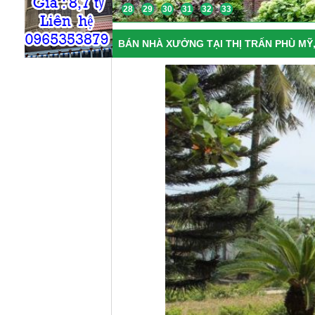
28
29
30
31
32
33
BÁN NHÀ XƯỞNG TẠI THỊ TRẤN PHÙ MỸ,