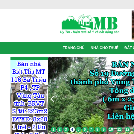
TRANG CHỦ
NHÀ CHO THUÊ
ĐẤT 
1
2
3
4
5
6
7
8
9
10
11
12